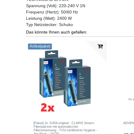
Spannung (Volt): 220-240 V 1N
Frequenz (Hertz): 50/60 Hz
Leistung (Watt): 2400 W
Typ Netzstecker: Schuko
Das könnte Ihnen auch gefallen:
Artikelpaket
[Paket] 2x JURA original - CLARIS Smart+
ADVEN
Filterpatrone mit automatischer
Filtererkennung - TÜV-zertifizierte Hygiene -
3er-Pack - 24233