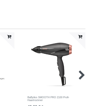
BaByliss SMOOTH PRO 2100 Profi-
BEU 
Haartrockner