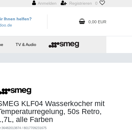
Anmelden
Registrieren
0
r Ihnen helfen?
0,00 EUR
doo.de
me
TV & Audio
SMEG KLF04 Wasserkocher mit
Temperaturregelung, 50s Retro,
1,7L, alle Farben
D:
36482013874
/
8017709231675