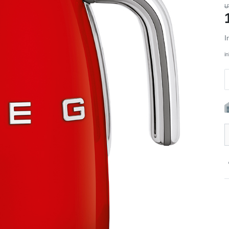
U
I
i