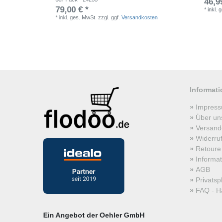
46,9
79,00 € *
*
inkl. 
*
inkl. ges. MwSt.
zzgl. ggf.
Versandkosten
Informat
Impres
Über un
Versand
Widerru
Retoure
Informa
AGB
Privats
FAQ - Hä
Ein Angebot der Oehler GmbH