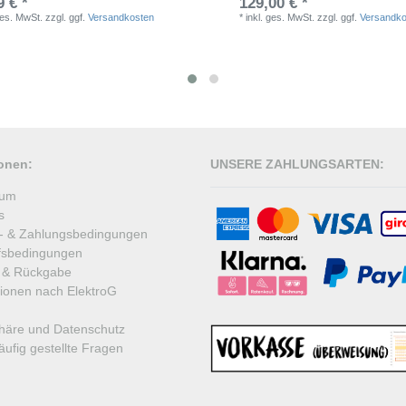
9 € *
129,00 € *
ges. MwSt.
zzgl. ggf.
Versandkosten
*
inkl. ges. MwSt.
zzgl. ggf.
Versandko
ionen:
UNSERE ZAHLUNGSARTEN:
sum
s
- & Zahlungsbedingungen
fsbedingungen
 & Rückgabe
tionen nach ElektroG
phäre und Datenschutz
ufig gestellte Fragen