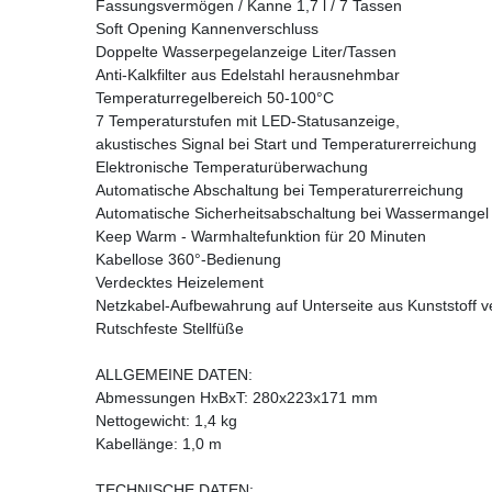
Fassungsvermögen / Kanne 1,7 l / 7 Tassen
Soft Opening Kannenverschluss
Doppelte Wasserpegelanzeige Liter/Tassen
Anti-Kalkfilter aus Edelstahl herausnehmbar
Temperaturregelbereich 50-100°C
7 Temperaturstufen mit LED-Statusanzeige,
akustisches Signal bei Start und Temperaturerreichung
Elektronische Temperaturüberwachung
Automatische Abschaltung bei Temperaturerreichung
Automatische Sicherheitsabschaltung bei Wassermangel
Keep Warm - Warmhaltefunktion für 20 Minuten
Kabellose 360°-Bedienung
Verdecktes Heizelement
Netzkabel-Aufbewahrung auf Unterseite aus Kunststoff 
Rutschfeste Stellfüße
ALLGEMEINE DATEN:
Abmessungen HxBxT: 280x223x171 mm
Nettogewicht: 1,4 kg
Kabellänge: 1,0 m
TECHNISCHE DATEN: