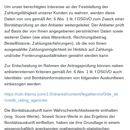
Um unser berechtigtes Interesse an der Feststellung der
Zahlungsfähigkeit unserer Kunden zu wahren, werden diese
Daten von uns gemäß Art. 6 Abs. 1 lit. f DSGVO zum Zweck einer
Bonitätsprüfung an den Anbieter weitergeleitet. Der Anbieter prüft
auf Basis der von Ihnen angegebenen persönlichen Daten sowie
weiterer Daten (wie etwa Warenkorb, Rechnungsbetrag,
Bestellhistorie, Zahlungserfahrungen), ob die von Ihnen
ausgewählte Zahlungsmöglichkeit im Hinblick auf Zahlungs-
und/oder Forderungsausfallrisiken gewährt werden kann.
Zur Entscheidung im Rahmen der Antragsprüfung können neben
anbieterinternen Kriterien gemäß Art. 6 Abs. 1 lit. f DSGVO auch
Identitäts- und Bonitätsinformationen von folgenden Auskunfteien
einbezogen werden:
https://cdn.klarna.com
/1.0
/shared
/content
/legal
/terms
/0
/de_de
/credit_rating_agencies
Die Bonitätsauskunft kann Wahrscheinlichkeitswerte enthalten
(sog. Score-Werte). Soweit Score-Werte in das Ergebnis der
Bonitätsauskunft einfließen, haben sie ihre Grundlage in einem
wissenschaftlich anerkannten mathematisch-statistischen