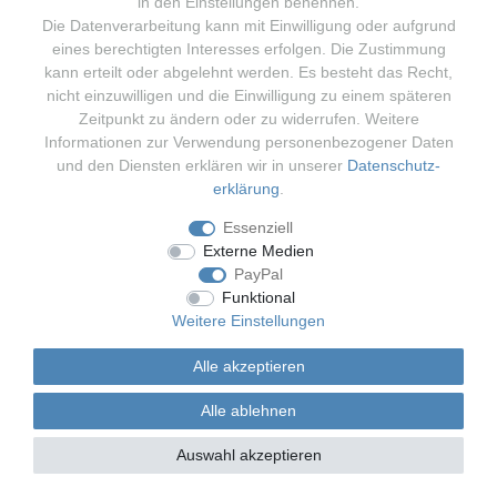
in den Einstellungen benennen.
über spezifische Verarbeitungssituationen nichts anderes ergibt,
Die Datenverarbeitung kann mit Einwilligung oder aufgrund
werden gespeicherte personenbezogene Daten im Übrigen dann
eines berechtigten Interesses erfolgen. Die Zustimmung
gelöscht, wenn sie für die Zwecke, für die sie erhoben oder auf
kann erteilt oder abgelehnt werden. Es besteht das Recht,
sonstige Weise verarbeitet wurden, nicht mehr notwendig sind.
nicht einzuwilligen und die Einwilligung zu einem späteren
Zeitpunkt zu ändern oder zu widerrufen. Weitere
Informationen zur Verwendung personenbezogener Daten
und den Diensten erklären wir in unserer
Daten­schutz­
erklärung
.
Essenziell
Externe Medien
Stand: 28.01.2025, 23:28:44 Uhr
PayPal
Funktional
*Alle Preise verstehen sich zzgl. gesetzlicher MwSt. und
Weitere Einstellungen
Versandkosten
(je nach gewähltem Dienstleister).
Alle akzeptieren
Alle ablehnen
Auswahl akzeptieren