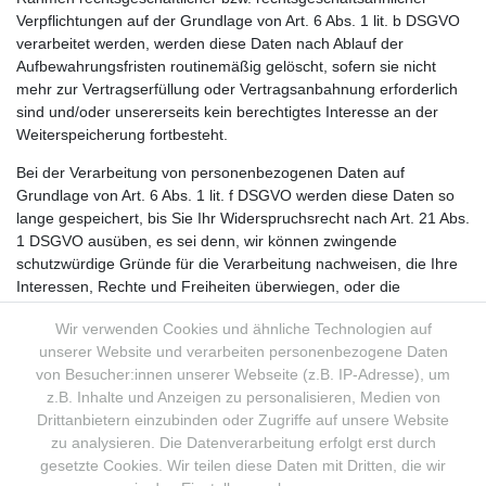
Verpflichtungen auf der Grundlage von Art. 6 Abs. 1 lit. b DSGVO
verarbeitet werden, werden diese Daten nach Ablauf der
Aufbewahrungsfristen routinemäßig gelöscht, sofern sie nicht
mehr zur Vertragserfüllung oder Vertragsanbahnung erforderlich
sind und/oder unsererseits kein berechtigtes Interesse an der
Weiterspeicherung fortbesteht.
Bei der Verarbeitung von personenbezogenen Daten auf
Grundlage von Art. 6 Abs. 1 lit. f DSGVO werden diese Daten so
lange gespeichert, bis Sie Ihr Widerspruchsrecht nach Art. 21 Abs.
1 DSGVO ausüben, es sei denn, wir können zwingende
schutzwürdige Gründe für die Verarbeitung nachweisen, die Ihre
Interessen, Rechte und Freiheiten überwiegen, oder die
Verarbeitung dient der Geltendmachung, Ausübung oder
Wir verwenden Cookies und ähnliche Technologien auf
Verteidigung von Rechtsansprüchen.
unserer Website und verarbeiten personenbezogene Daten
Bei der Verarbeitung von personenbezogenen Daten zum Zwecke
von Besucher:innen unserer Webseite (z.B. IP-Adresse), um
der Direktwerbung auf Grundlage von Art. 6 Abs. 1 lit. f DSGVO
z.B. Inhalte und Anzeigen zu personalisieren, Medien von
werden diese Daten so lange gespeichert, bis Sie Ihr
Drittanbietern einzubinden oder Zugriffe auf unsere Website
Widerspruchsrecht nach Art. 21 Abs. 2 DSGVO ausüben.
zu analysieren. Die Datenverarbeitung erfolgt erst durch
gesetzte Cookies. Wir teilen diese Daten mit Dritten, die wir
Sofern sich aus den sonstigen Informationen dieser Erklärung