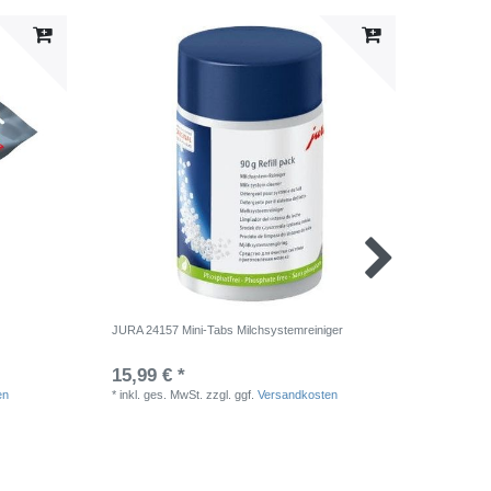
JURA 24157 Mini-Tabs Milchsystemreiniger
JURA 725
15,99 € *
23,99 
en
*
inkl. ges. MwSt.
zzgl. ggf.
Versandkosten
*
inkl. ge