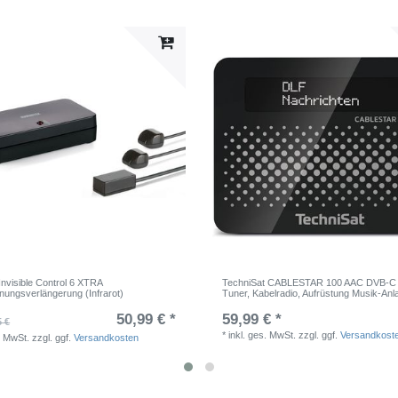
Invisible Control 6 XTRA
TechniSat CABLESTAR 100 AAC DVB-C
nungsverlängerung (Infrarot)
Tuner, Kabelradio, Aufrüstung Musik-Anl
50,99 € *
59,99 € *
5 €
*
inkl. ges. MwSt.
zzgl. ggf.
Versandkost
. MwSt.
zzgl. ggf.
Versandkosten