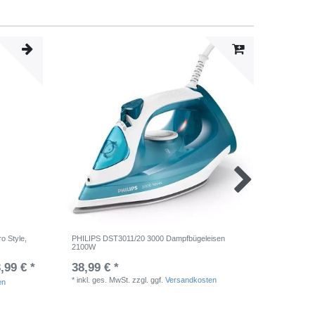
Alle ansehen
o Style,
PHILIPS DST3011/20 3000 Dampfbügeleisen
CLOER 18
2100W
Antihaftb
,99 € *
38,99 € *
UVP 85,9
*
inkl. ges. MwSt.
zzgl. ggf.
Versandkosten
en
*
inkl. ge