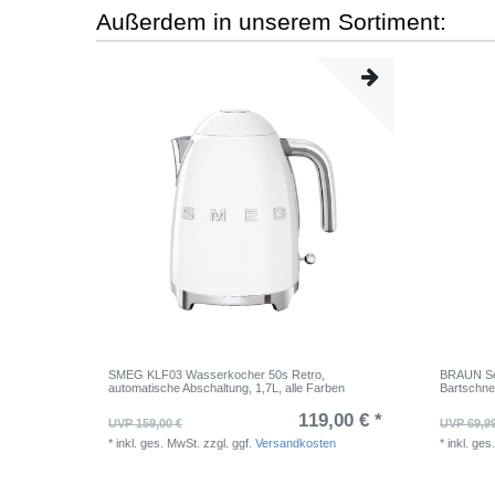
Außerdem in unserem Sortiment:
SMEG KLF03 Wasserkocher 50s Retro,
BRAUN Ser
automatische Abschaltung, 1,7L, alle Farben
Bartschne
119,00 € *
UVP 159,00 €
UVP 69,9
*
inkl. ges. MwSt.
zzgl. ggf.
Versandkosten
*
inkl. ges