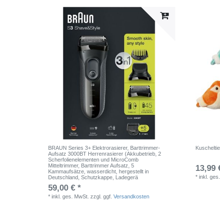
BRAUN Series 3+ Elektrorasierer, Barttrimmer-
Kuschelti
Aufsatz 3000BT Herrenrasierer (Akkubetrieb, 2
Scherfolienelementen und MicroComb
Mitteltrimmer, Barttrimmer Aufsatz, 5
13,99 
Kammaufsätze, wasserdicht, hergestellt in
*
inkl. ges
Deutschland, Schutzkappe, Ladegerä
59,00 € *
*
inkl. ges. MwSt.
zzgl. ggf.
Versandkosten