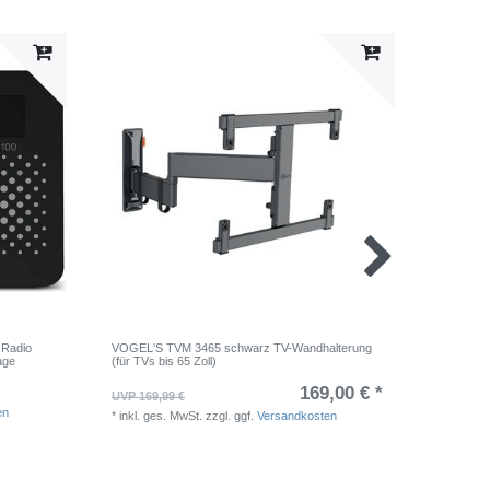
 Radio
VOGEL'S TVM 3465 schwarz TV-Wandhalterung
OEHLBACH
age
(für TVs bis 65 Zoll)
weiß
169,00 € *
29,99 
UVP 169,99 €
en
*
inkl. ge
*
inkl. ges. MwSt.
zzgl. ggf.
Versandkosten