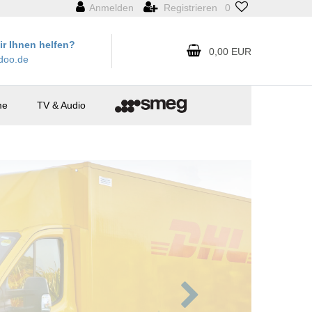
Anmelden
Registrieren
0
r Ihnen helfen?
0,00 EUR
doo.de
me
TV & Audio
Nächste