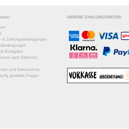
ionen:
UNSERE ZAHLUNGSARTEN:
sum
s
- & Zahlungsbedingungen
fsbedingungen
 & Rückgabe
tionen nach ElektroG
phäre und Datenschutz
ufig gestellte Fragen