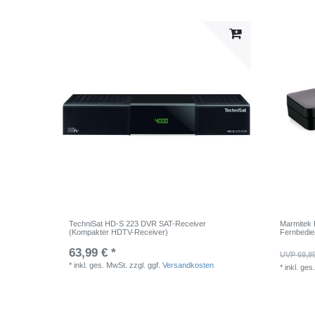
TechniSat HD-S 223 DVR SAT-Receiver
Marmitek 
(Kompakter HDTV-Receiver)
Fernbedie
63,99 € *
UVP 69,9
*
inkl. ges. MwSt.
zzgl. ggf.
Versandkosten
*
inkl. ges