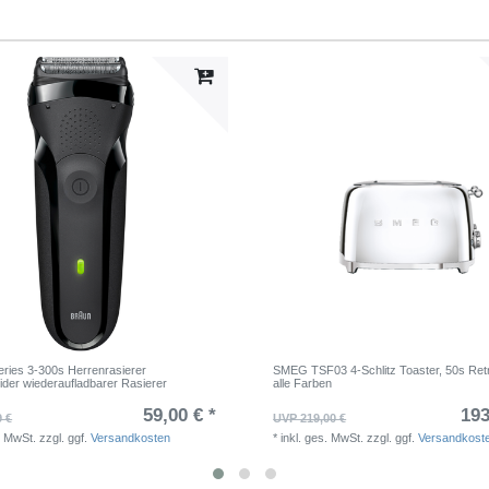
ies 3-300s Herrenrasierer
SMEG TSF03 4-Schlitz Toaster, 50s Retr
ider wiederaufladbarer Rasierer
alle Farben
59,00 € *
193
9 €
UVP 219,00 €
. MwSt.
zzgl. ggf.
Versandkosten
*
inkl. ges. MwSt.
zzgl. ggf.
Versandkost