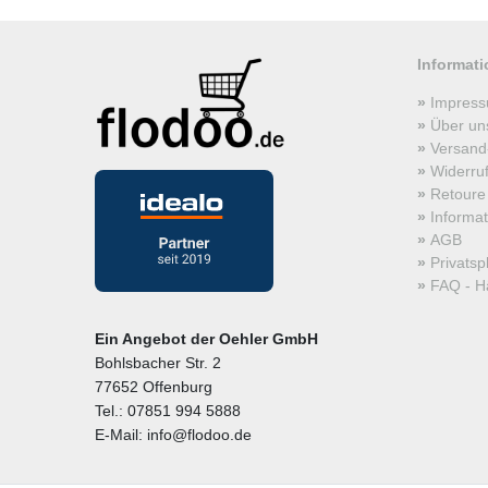
Informat
Impres
Über un
Versand
Widerru
Retoure
Informa
AGB
Privats
FAQ - Hä
Ein Angebot der Oehler GmbH
Bohlsbacher Str. 2
77652 Offenburg
Tel.: 07851 994 5888
E-Mail: info@flodoo.de