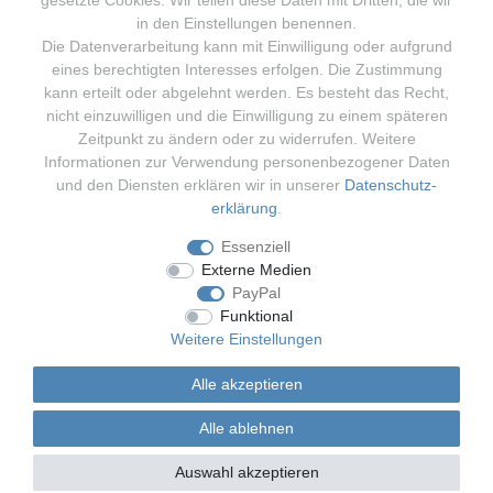
gesetzte Cookies. Wir teilen diese Daten mit Dritten, die wir
in den Einstellungen benennen.
Die Datenverarbeitung kann mit Einwilligung oder aufgrund
eines berechtigten Interesses erfolgen. Die Zustimmung
kann erteilt oder abgelehnt werden. Es besteht das Recht,
nicht einzuwilligen und die Einwilligung zu einem späteren
Zeitpunkt zu ändern oder zu widerrufen. Weitere
Informationen zur Verwendung personenbezogener Daten
und den Diensten erklären wir in unserer
Daten­schutz­
flodoo.de bietet Ihnen eine spezielle Auswahl an besonderen Schnäppchen aus
erklärung
.
den Bereichen Haushaltsgeräte und Unterhaltungselektronik. Dazu gehören
unter anderem Küchenmaschinen, Küchengeräte, Zahnbürsten, Mixer,
Kaffeevollautomaten, Staubsaugern, Fernseher, Ventilatoren, Klimageräten,
Essenziell
Kaffeemaschinen, Toaster, Wasserkocher, Tischgrill, Fön, Rasierer, Akku und
vieles mehr. Wir führen viele verschiedene Marken - u.a. Miele, Siemens, Dyson,
Externe Medien
Bosch, SMEG, DeLonghi, ECG, Salco, Tefal, Krups, Bauknecht, Suntec, Jura,
JBL, Sony, Samsung, Apple, Severin, Comfee, Philips, AEG, Rowenta, Caso und
PayPal
viele mehr. Wir versenden Ihre Bestellung innerhalb 24 Stunden nach
Zahlungseingang.
Funktional
Weitere Einstellungen
Presented by
Alle akzeptieren
Alle ablehnen
Auswahl akzeptieren